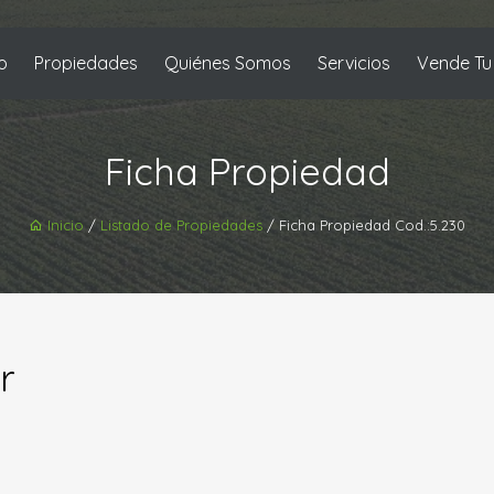
io
Propiedades
Quiénes Somos
Servicios
Vende T
Ficha Propiedad
Inicio
/
Listado de Propiedades
/ Ficha Propiedad Cod.:5.230
r