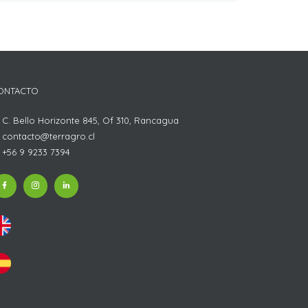
ONTACTO
C. Bello Horizonte 845, Of 310, Rancagua
contacto@terragro.cl
+56 9 9233 7394